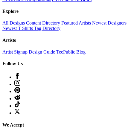
Explore
All Designs
Content Directory
Featured Artists
Newest Designers
Newest T-Shirts
Tag Directory
Artists
Artist Signup
Design Guide
TeePublic Blog
Follow Us
We Accept