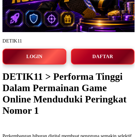
DETIK11
LOGIN
DAFTAR
DETIK11 > Performa Tinggi
Dalam Permainan Game
Online Menduduki Peringkat
Nomor 1
Perkembangan hiburan digital membuat pengguna semakin selektif