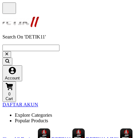
Search On 'DETIK11'
Account
0
Cart
DAFTAR AKUN
Explore Categories
Popular Products