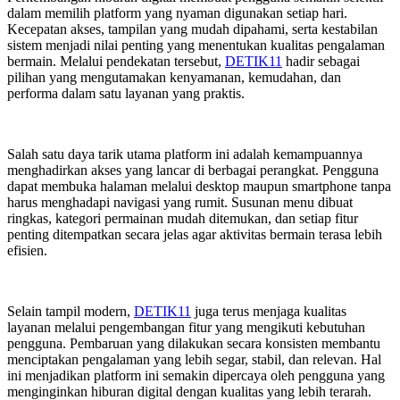
dalam memilih platform yang nyaman digunakan setiap hari.
Kecepatan akses, tampilan yang mudah dipahami, serta kestabilan
sistem menjadi nilai penting yang menentukan kualitas pengalaman
bermain. Melalui pendekatan tersebut,
DETIK11
hadir sebagai
pilihan yang mengutamakan kenyamanan, kemudahan, dan
performa dalam satu layanan yang praktis.
Salah satu daya tarik utama platform ini adalah kemampuannya
menghadirkan akses yang lancar di berbagai perangkat. Pengguna
dapat membuka halaman melalui desktop maupun smartphone tanpa
harus menghadapi navigasi yang rumit. Susunan menu dibuat
ringkas, kategori permainan mudah ditemukan, dan setiap fitur
penting ditempatkan secara jelas agar aktivitas bermain terasa lebih
efisien.
Selain tampil modern,
DETIK11
juga terus menjaga kualitas
layanan melalui pengembangan fitur yang mengikuti kebutuhan
pengguna. Pembaruan yang dilakukan secara konsisten membantu
menciptakan pengalaman yang lebih segar, stabil, dan relevan. Hal
ini menjadikan platform ini semakin dipercaya oleh pengguna yang
menginginkan hiburan digital dengan kualitas yang lebih terarah.