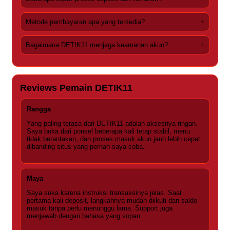
Metode pembayaran apa yang tersedia?
+
Bagaimana DETIK11 menjaga keamanan akun?
+
Reviews Pemain DETIK11
Rangga
Yang paling terasa dari DETIK11 adalah aksesnya ringan.
Saya buka dari ponsel beberapa kali tetap stabil, menu
tidak berantakan, dan proses masuk akun jauh lebih cepat
dibanding situs yang pernah saya coba.
Maya
Saya suka karena instruksi transaksinya jelas. Saat
pertama kali deposit, langkahnya mudah diikuti dan saldo
masuk tanpa perlu menunggu lama. Support juga
menjawab dengan bahasa yang sopan.