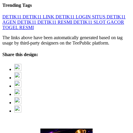
Trending Tags
DETIK11
DETIK11 LINK
DETIK11 LOGIN
SITUS DETIK11
AGEN DETIK11
DETIK11 RESMI
DETIK11 SLOT GACOR
TOGEL RESMI
The links above have been automatically generated based on tag
usage by third-party designers on the TeePublic platform.
Share this design: