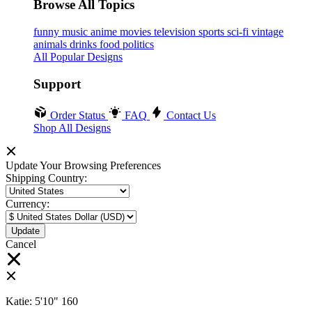
Browse All Topics
funny
music
anime
movies
television
sports
sci-fi
vintage
animals
drinks
food
politics
All Popular Designs
Support
Order Status
FAQ
Contact Us
Shop All Designs
Update Your Browsing Preferences
Shipping Country:
Currency:
Cancel
Katie:
5'10"
160