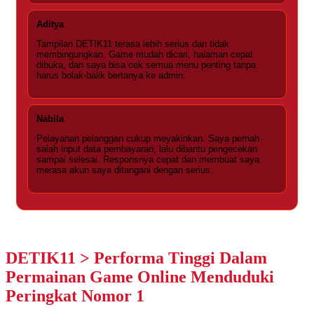
Aditya
Tampilan DETIK11 terasa lebih serius dan tidak
membingungkan. Game mudah dicari, halaman cepat
dibuka, dan saya bisa cek semua menu penting tanpa
harus bolak-balik bertanya ke admin.
Nabila
Pelayanan pelanggan cukup meyakinkan. Saya pernah
salah input data pembayaran, lalu dibantu pengecekan
sampai selesai. Responsnya cepat dan membuat saya
merasa akun saya ditangani dengan serius.
DETIK11 > Performa Tinggi Dalam
Permainan Game Online Menduduki
Peringkat Nomor 1